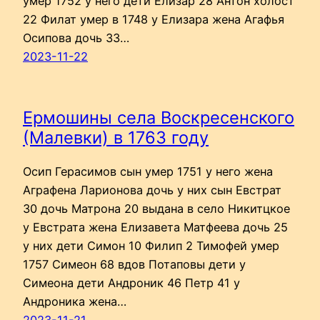
умер 1752 у него дети Елизар 28 Антон холост
22 Филат умер в 1748 у Елизара жена Агафья
Осипова дочь 33…
2023-11-22
Ермошины села Воскресенского
(Малевки) в 1763 году
Осип Герасимов сын умер 1751 у него жена
Аграфена Ларионова дочь у них сын Евстрат
30 дочь Матрона 20 выдана в село Никитцкое
у Евстрата жена Елизавета Матфеева дочь 25
у них дети Симон 10 Филип 2 Тимофей умер
1757 Симеон 68 вдов Потаповы дети у
Симеона дети Андроник 46 Петр 41 у
Андроника жена…
2023-11-21