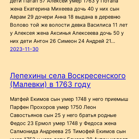
дети Патап 57 Алексей умер 1763 у Потапа
жена Екатерина Михеева дочь 40 у них сын
Аврам 29 дочери Анна 18 выдана в деревню
Волово той же волости девка Василиса 11 лет
у Алексея жена Аксинья Алексеева дочь 50 у
них дети Антон 26 Симеон 24 Андрей 21…
2023-11-30
Лепехины села Воскресенского
(Малевки) в 1763 году
Матфей Екимов сын умер 1748 у него приемыш
Парфен Прохоров умер 1750 Леон
Савостьянов сын 25 у него братья родные
Федос 23 Ермол умер 1748 у Федоса жена
Салмонида Андреева 25 Тимофей Екимов сын