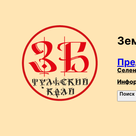
Перейти
к
содержимому
Зе
Пре
Селен
Инфо
П
Поиск
о
и
с
к