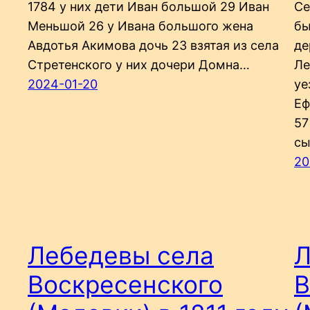
1784 у них дети Иван большой 29 Иван
Се
Меньшой 26 у Ивана большого жена
бы
Авдотья Акимова дочь 23 взятая из села
де
Стретенского у них дочери Домна…
Ле
2024-01-20
уе
Еф
57
сы
20
Лебедевы села
Л
Воскресенского
В