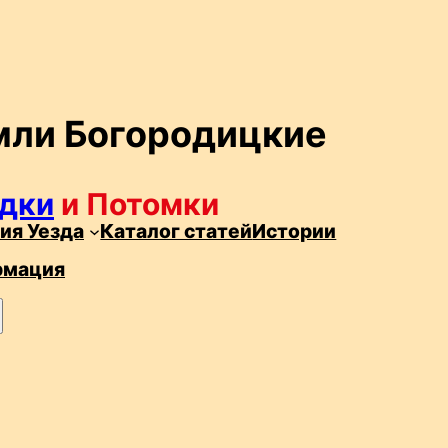
мли Богородицкие
дки
и Потомки
ия Уезда
Каталог статей
Истории
рмация