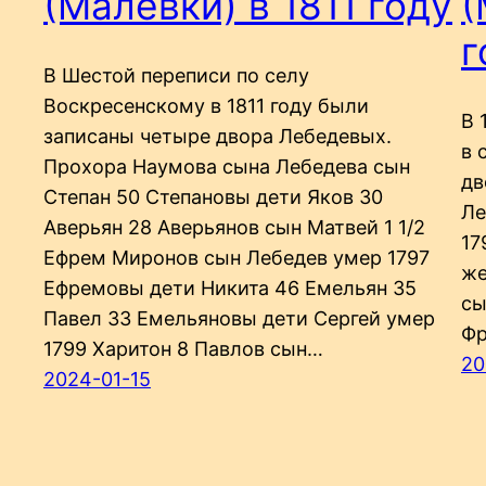
(Малевки) в 1811 году
(
г
В Шестой переписи по селу
Воскресенскому в 1811 году были
В 
записаны четыре двора Лебедевых.
в 
Прохора Наумова сына Лебедева сын
дв
Степан 50 Степановы дети Яков 30
Ле
Аверьян 28 Аверьянов сын Матвей 1 1/2
17
Ефрем Миронов сын Лебедев умер 1797
же
Ефремовы дети Никита 46 Емельян 35
сы
Павел 33 Емельяновы дети Сергей умер
Фр
1799 Харитон 8 Павлов сын…
20
2024-01-15