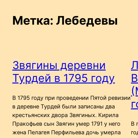
Метка:
Лебедевы
Звягины деревни
Л
Турдей в 1795 году
В
(
В 1795 году при проведении Пятой ревизии
г
в деревне Турдей были записаны два
крестьянских двора Звягиных. Кирила
Пракофьев сын Звягин умер 1791 у него
В 
жена Пелагея Перфильева дочь умерла
го