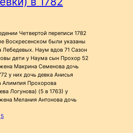
евки) в 1782
едении Четвертой переписи 1782
еле Воскресенском были указаны
а Лебедевых. Наум вдов 71 Сазон
овы дети у Наума сын Прохор 52
 жена Макрина Семенова дочь
72 у них дочь девка Анисья
а Алимпия Прохорова
ва Логунова) (5 в 1763) у
жена Мелания Антонова дочь
15