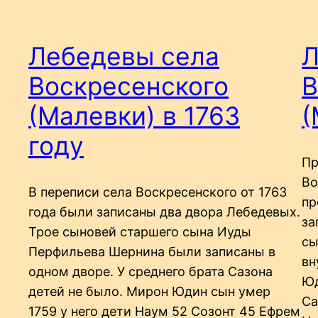
Лебедевы села
Л
Воскресенского
В
(Малевки) в 1763
(
году
Пр
Во
В переписи села Воскресенского от 1763
пр
года были записаны два двора Лебедевых.
за
Трое сыновей старшего сына Иуды
сы
Перфильева Шернина были записаны в
вн
одном дворе. У среднего брата Сазона
Юд
детей не было. Мирон Юдин сын умер
Са
1759 у него дети Наум 52 Созонт 45 Ефрем