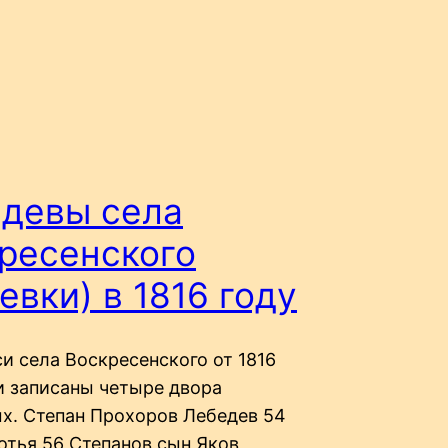
девы села
ресенского
евки) в 1816 году
и села Воскресенского от 1816
и записаны четыре двора
х. Степан Прохоров Лебедев 54
отья 56 Степанов сын Яков