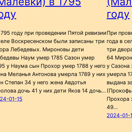
Малевки) в 1795
(Мал
оду
году
1795 году при проведении Пятой ревизии
При пров
селе Воскресенском были записаны три
года в с
ора Лебедевых. Мироновы дети
три двор
бедевы Наум умер 1785 Сазон умер
64 Мирон
95 у Наума сын Прохор умер 1788 у него
у Сазона
на Меланья Антонова умерла 1789 у них
умерла 17
н Степан 34 у него жена Авдотья
выдана з
олова дочь 41 у них дети Яков 14 дочь…
(Прокофье
24-01-15
Прохора 
49…
2024-01-