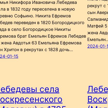
мья Никифора Ивановича Лебедева
рекрут с
ла в 1832 году переселена в новую
сын Авер
ревню Софьино. Никита Ефремов
Салманид
бедев переведен в 1820 Богородицкого
Матфей 5
зда в село Богородицкое Никиты
жена Авд
ремова брат Емельян Ефремов Лебедев
Емельян
 жена Авдотья 63 Емельяна Ефремова
2024-01-
н Хритон в рекрутах с 1828 дочь…
24-01-15
ебедевы села
Лебе
оскресенского
Воск