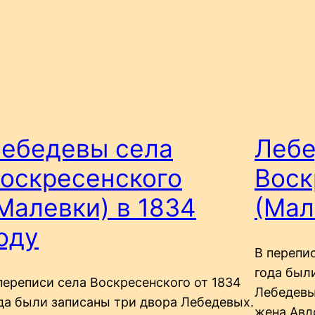
ебедевы села
Лебе
оскресенского
Воск
Малевки) в 1834
(Мал
оду
В перепис
года был
переписи села Воскресенского от 1834
Лебедевы
да были записаны три двора Лебедевых.
жена Авд