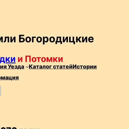
мли Богородицкие
дки
и Потомки
ия Уезда
Каталог статей
Истории
рмация