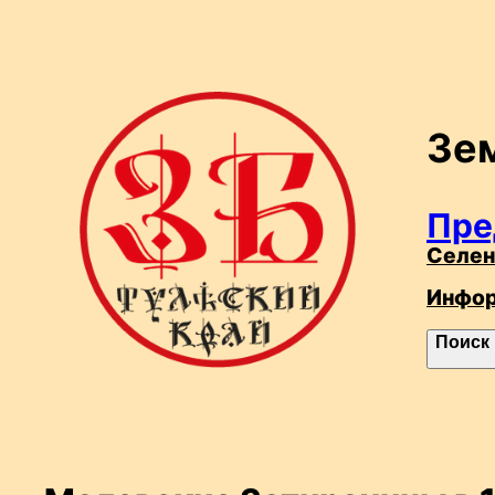
Перейти
к
содержимому
Зе
Пре
Селен
Инфо
П
Поиск
о
и
с
к