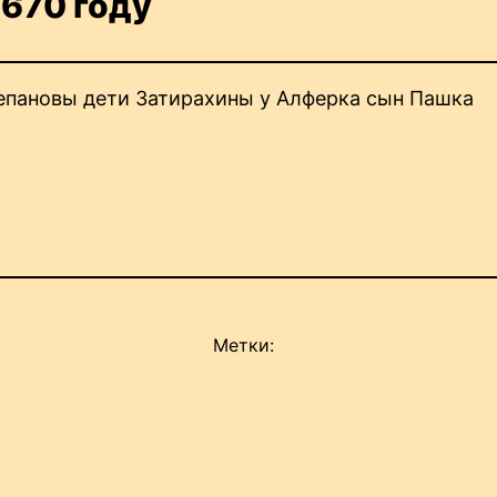
1670 году
епановы дети Затирахины у Алферка сын Пашка
Метки: