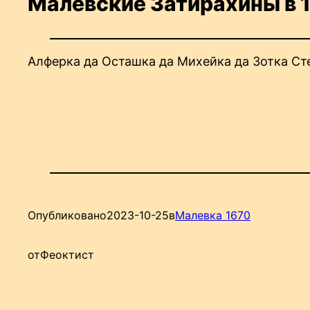
Малевские Затирахины в 
Алферка да Осташка да Михейка да Зотка Ст
Опубликовано
2023-10-25
в
Малевка 1670
от
Феоктист