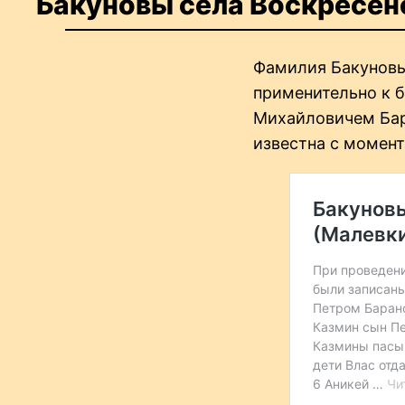
Бакуновы села Воскресен
Фамилия Бакуновых
применительно к б
Михайловичем Бар
известна с момент