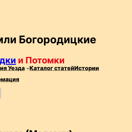
мли Богородицкие
дки
и Потомки
ия Уезда
Каталог статей
Истории
рмация