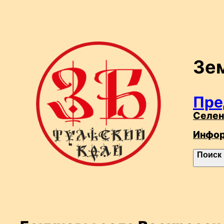
Перейти
к
содержимому
Зе
Пре
Селен
Инфо
П
Поиск
о
и
с
к