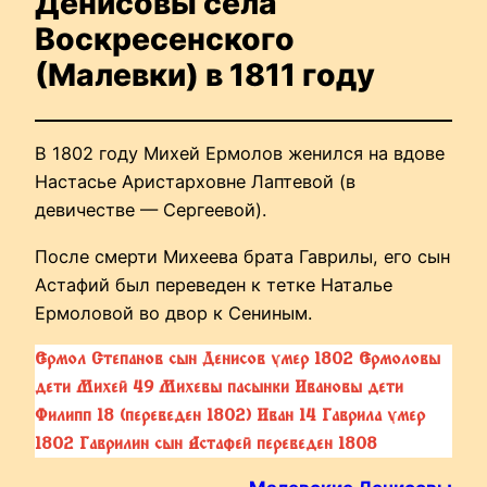
Денисовы села
Воскресенского
(Малевки) в 1811 году
В 1802 году Михей Ермолов женился на вдове
Настасье Аристарховне Лаптевой (в
девичестве — Сергеевой).
После смерти Михеева брата Гаврилы, его сын
Астафий был переведен к тетке Наталье
Ермоловой во двор к Сениным.
Ермол Степанов сын Денисов умер 1802 Ермоловы
дети Михей 49 Михевы пасынки Ивановы дети
Филипп 18 (переведен 1802) Иван 14 Гаврила умер
1802 Гаврилин сын Астафей переведен 1808