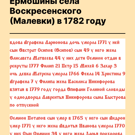
Ермошины села
Воскресенского
(Малевки) в 1782 году
вдова Аграфена Ларионова дочь умерла 1771 у ней
сын Евстрат Осипов (Есипов) сын 49 у него жена
Елисавета Матвеева 44 у них дети Семион отдан в
рекруты 1777 Филип 21 Петр 15 Михей 6 Захар 3
очь девка Матрена умерла 1766 Фекла 14 Христина 9
Аграфена 7 у Филипа жена Василиса Никифорова
взятая в 1779 году горда Епифани Голиной слободы
у однодворца Лаврентья Никифорова сына Быстрова
по отпускной
Семион Потапов сын умер в 1765 у него сын Андрон
умер 1771 у него жена Авдотья Иванова умерла 1770
у них Сын Симион 34 у него жена Дарья прохорова