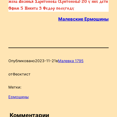
жена Аксинья Харитонова (Хритонова) 20 у них дети
Ефим 5 Никита 3 Федор полугоду
Малевские Ермошины
Опубликовано
2023-11-21
в
Малевка 1795
от
Феоктист
Метки:
Ермошины
Комментарии