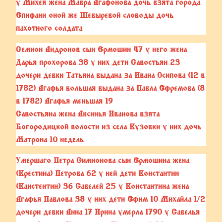
у Михея жена Мавра Агафонова дочь взята города
Епифани оной же Шевыревой слободы дочь
пахотного солдата
Семион Андронов сын Ермошин 47 у него жена
Дарья прохорова 38 у них дети Савостьян 23
дочери девки Татьяна выдана за Ивана Осипова (12 в
1782) Агафья большая выдана за Павла Ефремова (8
в 1782) Агафья меньшая 19
Савостьяна жена Аксинья Иванова взята
Богородицкой волости из села Кузовки у них дочь
Матрона 10 недель
Умершаго Петра Симионова сын Ермошина жена
(Крестина) Петрова 62 у ней дети Константин
(Канстентин) 36 Савелей 25 у Константина жена
Агафья Павлова 38 у них дети Ефим 10 Михайла 1/2
дочери девки Анна 17 Ирина умерла 1790 у Савелья