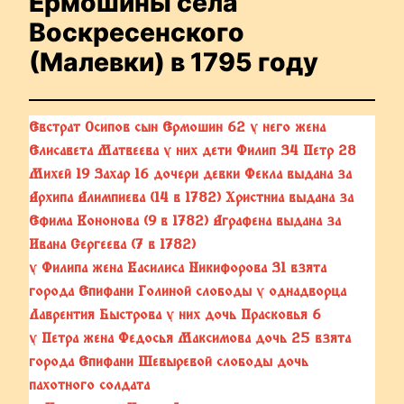
Ермошины села
Воскресенского
(Малевки) в 1795 году
Евстрат Осипов сын Ермошин 62 у него жена
Елисавета Матвеева у них дети Филип 34 Петр 28
Михей 19 Захар 16 дочери девки Фекла выдана за
Архипа Алимпиева (14 в 1782) Христниа выдана за
Ефима Кононова (9 в 1782) Аграфена выдана за
Ивана Сергеева (7 в 1782)
у Филипа жена Василиса Никифорова 31 взята
города Епифани Голиной слободы у однадворца
Лаврентия Быстрова у них дочь Прасковья 6
у Петра жена Федосья Максимова дочь 25 взята
города Епифани Шевыревой слободы дочь
пахотного солдата