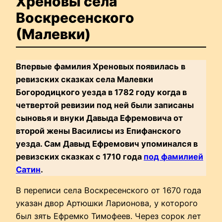
Хреновы села
Воскресенского
(Малевки)
Впервые фамилия Хреновых появилась в
ревизских сказках села Малевки
Богородицкого уезда в 1782 году когда в
четвертой ревизии под ней были записаны
сыновья и внуки Давыда Ефремовича от
второй жены Василисы из Епифанского
уезда. Сам Давыд Ефремович упоминался в
ревизских сказках с 1710 года
под фамилией
Сатин
.
В переписи села Воскресенского от 1670 года
указан двор Артюшки Ларионова, у которого
был зять Ефремко Тимофеев. Через сорок лет