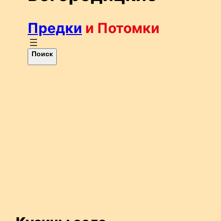
Предки
и Потомки
П
Поиск
о
и
с
к