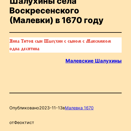
Шалухины села
Воскресенского
(Малевки) в 1670 году
Янка Титов сын Шалухин с сыном с Максимком
одна десятина
Малевские Шалухины
Опубликовано
2023-11-13
в
Малевка 1670
от
Феоктист