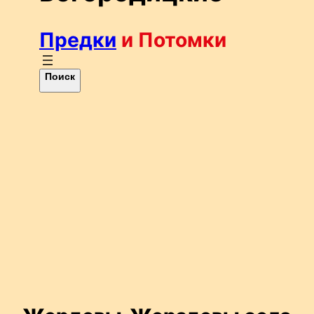
Предки
и Потомки
П
Поиск
о
и
с
к