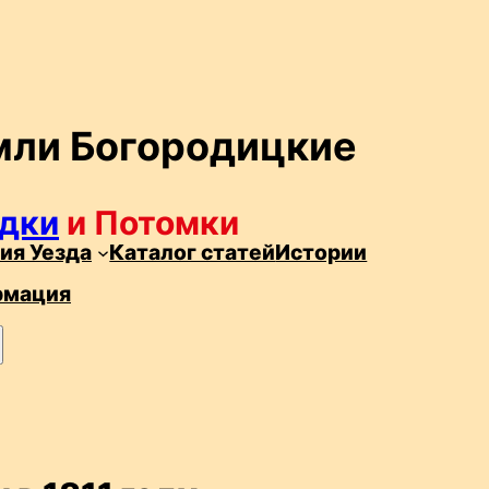
мли Богородицкие
дки
и Потомки
ия Уезда
Каталог статей
Истории
рмация