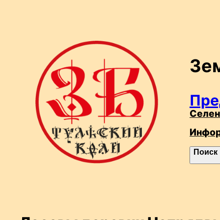
Перейти
к
содержимому
Зе
Пре
Селен
Инфо
П
Поиск
о
и
с
к