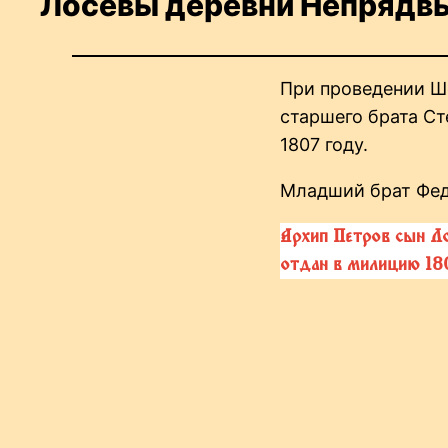
Лосевы деревни Непрядвы 
При проведении Ше
старшего брата Ст
1807 году.
Младший брат Федо
Архип Петров сын Л
отдан в милицию 18