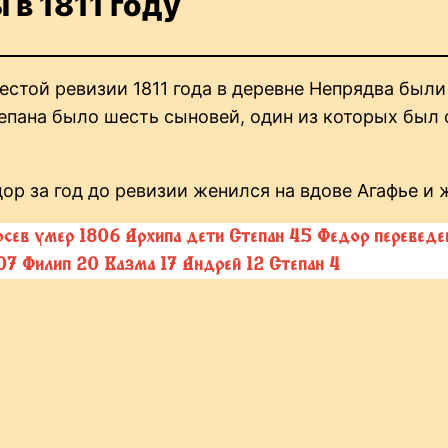
в 1811 году
стой ревизии 1811 года в деревне Непрядва были
епана было шесть сыновей, один из которых был
р за год до ревизии женился на вдове Агафье и 
осев умер 1806 Архипа дети Степан 45 Федор перевед
07 Филип 20 Казма 17 Андрей 12 Степан 4