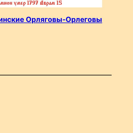
емион умер 1797 Аврам 15
инские Орляговы-Орлеговы