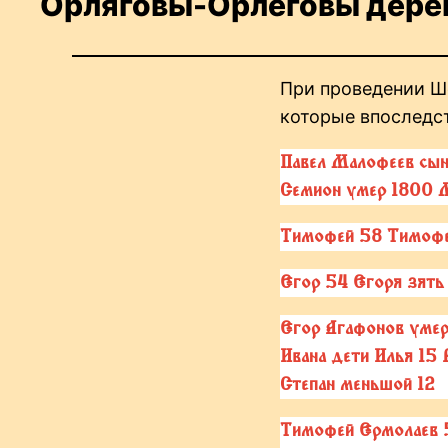
Орляговы-Орлеговы дерев
При проведении Ше
которые впоследс
Павел Малофеев сын
Семион умер 1800 М
Тимофей 58 Тимофея
Егор 54 Егоря зять
Егор Агафонов умер
Ивана дети Илья 15
Степан меньшой 12
Тимофей Ермолаев 5