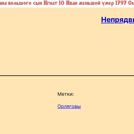
ана большого сын Игнат 10 Иван меньшой умер 1797 С
Непрядв
Метки:
Орляговы