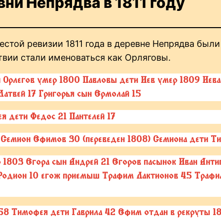
ни Непрядва в 1811 году
стой ревизии 1811 года в деревне Непрядва были
твии стали именоваться как Орляговы.
 Орлегов умер 1800 Павловы дети Иев умер 1809 Иева 
атвей 17 Григорья сын Ермолай 15
 дети Федос 21 Пантелей 17
 Семион Ефимов 30 (переведен 1808) Семиона дети Ти
 1803 Егора сын Андрей 21 Егоров пасынок Иван Анти
 Родион 10 егож приемыш Трафим Лактионов 45 Трафим
8 Тимофея дети Гаврила 42 Ефим отдан в рекруты 18