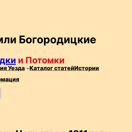
мли Богородицкие
дки
и Потомки
ия Уезда
Каталог статей
Истории
рмация