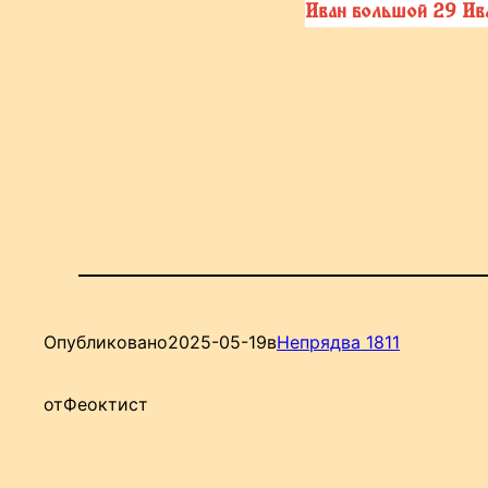
Иван большой 29 Ив
Опубликовано
2025-05-19
в
Непрядва 1811
от
Феоктист