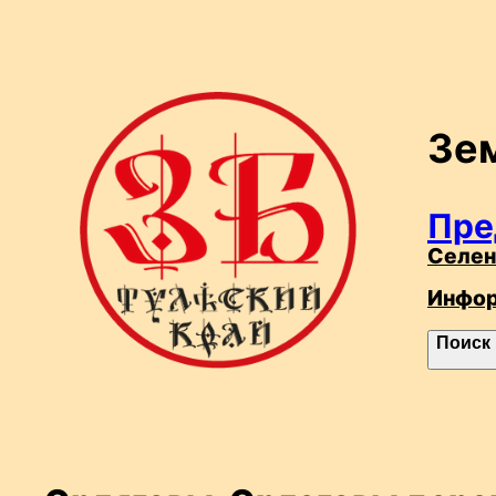
Перейти
к
содержимому
Зе
Пре
Селен
Инфо
П
Поиск
о
и
с
к