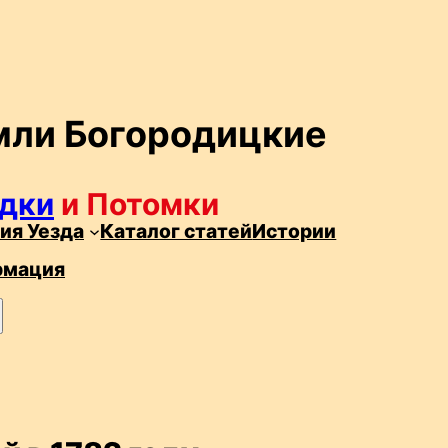
мли Богородицкие
дки
и Потомки
ия Уезда
Каталог статей
Истории
рмация