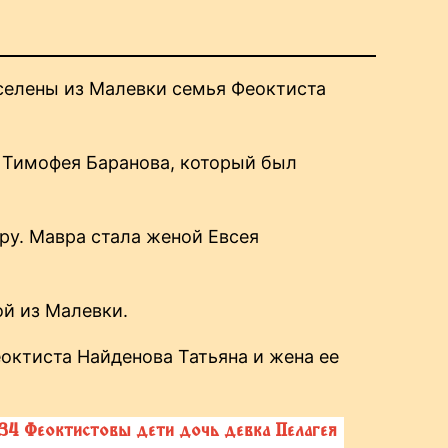
еселены из Малевки семья Феоктиста
 Тимофея Баранова, который был
у. Мавра стала женой Евсея
й из Малевки.
еоктиста Найденова Татьяна и жена ее
34 Феоктистовы дети дочь девка Пелагея