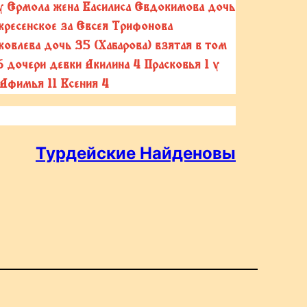
 у Ермола жена Василиса Евдокимова дочь
кресенское за Евсея Трифонова
ковлева дочь 35 (Хабарова) взятая в том
6 дочери девки Акилина 4 Прасковья 1 у
 Афимья 11 Ксения 4
Турдейские Найденовы