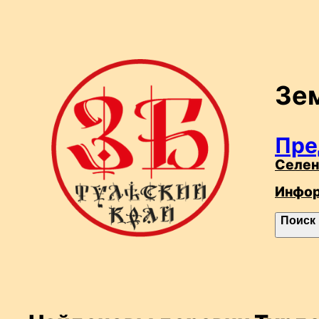
Перейти
к
содержимому
Зе
Пре
Селен
Инфо
П
Поиск
о
и
с
к