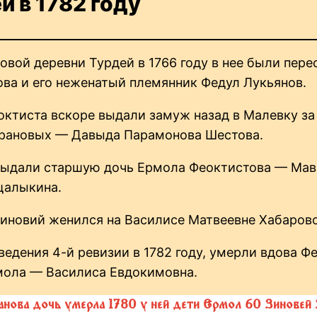
 в 1782 году
овой деревни Турдей в 1766 году в нее были пер
ва и его неженатый племянник Федул Лукьянов.
ктиста вскоре выдали замуж назад в Малевку за
рановых — Давыда Парамонова Шестова.
выдали старшую дочь Ермола Феоктистова — Мавр
щалыкина.
Зиновий женился на Василисе Матвеевне Хабарово
оведения 4-й ревизии в 1782 году, умерли вдова Ф
мола — Василиса Евдокимовна.
анова дочь умерла 1780 у ней дети Ермол 60 Зиновей 