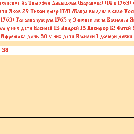
есенское за Тимофея Давыдова (Баранова) (14 в 1763)
ети Яков 29 Тихон умер 1781 Мавра выдана в село Вос
 1763) Татьяна умерла 1765 у Зиновея жена Василиса Я
ом у них дети Василей 15 Андрей 13 Никифор 12 Фатей 
Ефремова дочь 30 у них дети Василей 1 дочери девки
 38