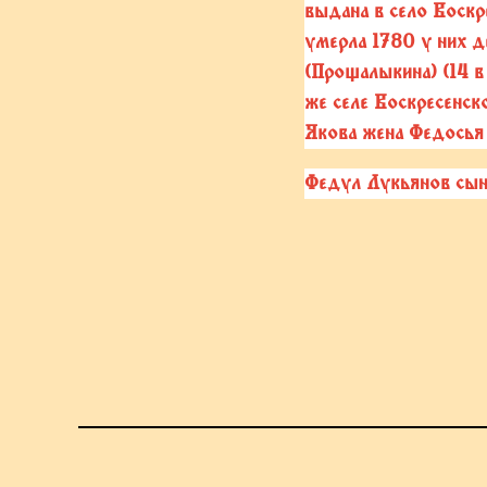
выдана в село Воскр
умерла 1780 у них д
(Прощалыкина) (14 в
же селе Воскресенск
Якова жена Федосья 
Федул Лукьянов сын