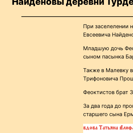
Найденовы деревни Турдей
При заселелении н
Евсеевича Найдено
Младшую дочь Фео
сыном пасынка Ба
Также в Малевку 
Трифоновича Про
Феоктистов брат 
За два года до пр
старшего сына Ер
вдова Татьяна Алиф