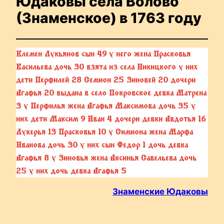
Юдаковы села Волово
(Знаменское) в 1763 году
Клемен Лукьянов сын 49 у него жена Прасковья
Васильева дочь 30 взята из села Никицкого у них
дети Перфилей 28 Семион 25 Зиновей 20 дочери
Агафья 20 выдана в село Покровское девка Матрена
3 у Перфилья жена Агафья Максимова дочь 35 у
них дети Максим 9 Иван 4 дочери девки Авдотья 16
Лукерья 13 Прасковья 10 у Симиона жена Марфа
Иванова дочь 30 у них сын Федор 1 дочь девка
Агафья 8 у Зиновья жена Аксинья Савельева дочь
25 у них дочь девка Агафья 5
Знаменские Юдаковы